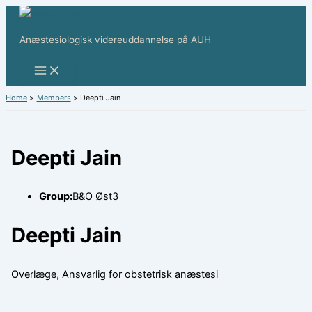
Skip
to
Anæstesiologisk videreuddannelse på AUH
content
Home
Members
Deepti Jain
Deepti Jain
Group:
B&O Øst3
Deepti Jain
Overlæge, Ansvarlig for obstetrisk anæstesi