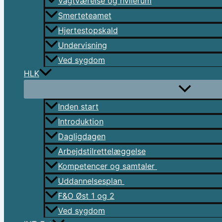
Vagtværelse og hvilerum
Smerteteamet
Hjertestopskald
Undervisning
Ved sygdom
HLK
Inden start
Introduktion
Dagligdagen
Arbejdstilrettelæggelse
Kompetencer og samtaler
Uddannelsesplan
F&O Øst 1 og 2
Ved sygdom