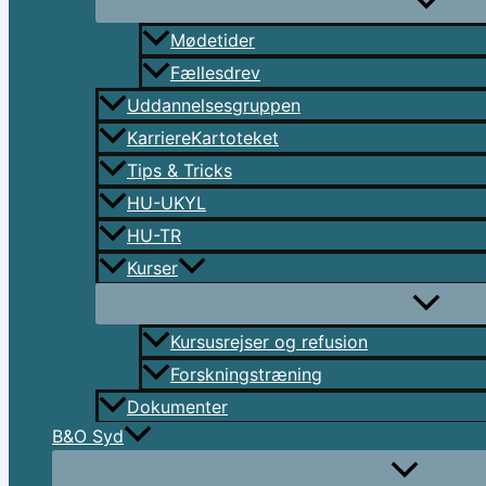
Mødetider
Fællesdrev
Uddannelsesgruppen
KarriereKartoteket
Tips & Tricks
HU-UKYL
HU-TR
Kurser
Kursusrejser og refusion
Forskningstræning
Dokumenter
B&O Syd