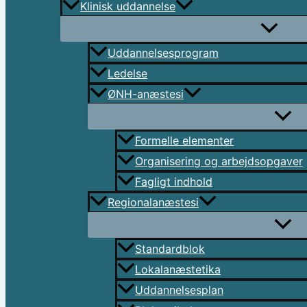
Klinisk uddannelse
Uddannelsesprogram
Ledelse
ØNH-anæstesi
Formelle elementer
Organisering og arbejdsopgaver
Fagligt indhold
Regionalanæstesi
Standardblok
Lokalanæstetika
Uddannelsesplan