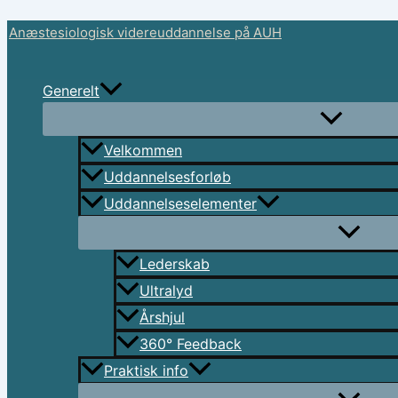
Skip
Anæstesiologisk videreuddannelse på AUH
to
content
Generelt
Velkommen
Uddannelsesforløb
Uddannelseselementer
Lederskab
Ultralyd
Årshjul
360° Feedback
Praktisk info