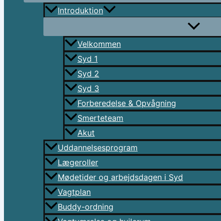
Introduktion
Velkommen
Syd 1
Syd 2
Syd 3
Forberedelse & Opvågning
Smerteteam
Akut
Uddannelsesprogram
Lægeroller
Mødetider og arbejdsdagen i Syd
Vagtplan
Buddy-ordning