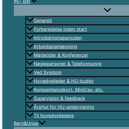
INT Øst
Generelt
Forberedelse inden start
Introduktionsperioden
Arbejdsplanlægning
Mødetider & Konferencer
Nøglepersoner & Telefonnumre
Ved Sygdom
Hovedvejleder & HU-buddy
Kompentencekort, MiniCex, etc.
Supervision & feedback
Årshjul for HU-undervisning
Til hovedvejledere
Børn&Unge