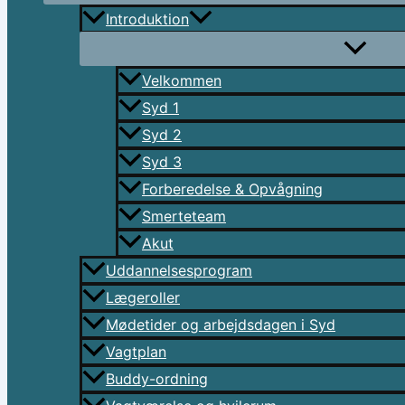
Introduktion
Velkommen
Syd 1
Syd 2
Syd 3
Forberedelse & Opvågning
Smerteteam
Akut
Uddannelsesprogram
Lægeroller
Mødetider og arbejdsdagen i Syd
Vagtplan
Buddy-ordning