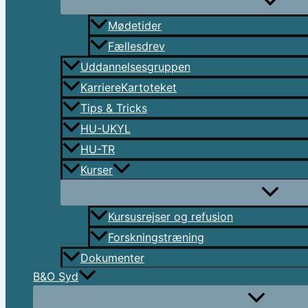
Mødetider
Fællesdrev
Uddannelsesgruppen
KarriereKartoteket
Tips & Tricks
HU-UKYL
HU-TR
Kurser
Kursusrejser og refusion
Forskningstræning
Dokumenter
B&O Syd