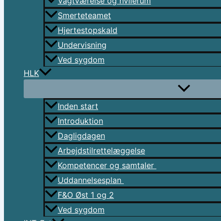
Vagtværelse og hvilerum
Smerteteamet
Hjertestopskald
Undervisning
Ved sygdom
HLK
Inden start
Introduktion
Dagligdagen
Arbejdstilrettelæggelse
Kompetencer og samtaler
Uddannelsesplan
F&O Øst 1 og 2
Ved sygdom