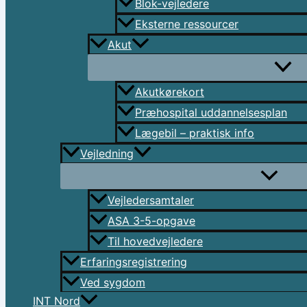
Blok-vejledere
Eksterne ressourcer
Akut
Akutkørekort
Præhospital uddannelsesplan
Lægebil – praktisk info
Vejledning
Vejledersamtaler
ASA 3-5-opgave
Til hovedvejledere
Erfaringsregistrering
Ved sygdom
INT Nord