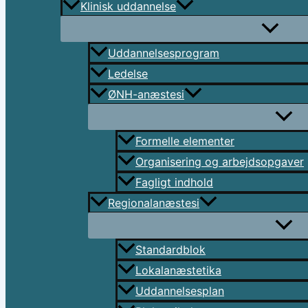
Klinisk uddannelse
Uddannelsesprogram
Ledelse
ØNH-anæstesi
Formelle elementer
Organisering og arbejdsopgaver
Fagligt indhold
Regionalanæstesi
Standardblok
Lokalanæstetika
Uddannelsesplan