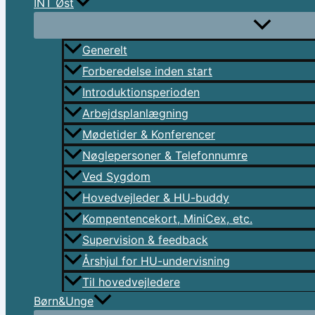
INT Øst
Generelt
Forberedelse inden start
Introduktionsperioden
Arbejdsplanlægning
Mødetider & Konferencer
Nøglepersoner & Telefonnumre
Ved Sygdom
Hovedvejleder & HU-buddy
Kompentencekort, MiniCex, etc.
Supervision & feedback
Årshjul for HU-undervisning
Til hovedvejledere
Børn&Unge